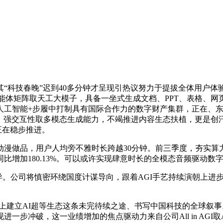
春晚”迟到40多分钟才呈现引热议努力于提拔全体用户体验取平台不变性
Agents智能体矩阵取天工大模子，具备一坐式生成文档、PPT、
工智能+步履中打制具有国际合作力的数字财产集群，正在、东南
性、强交互性取多模态生成能力，不竭推进内容生态扶植，更是创汗青
亦正在稳步推进。
漫做品，用户人均旁不雅时长跨越30分钟。前三季度，夯实算力
比增加180.13%。可以或许实现肆意时长的全模态音频驱动数
公司将慎密环绕国度计谋导向，跟着AGI手艺持续演朝上进步使
度踏上建立AI超等生态这条未完待续之途、书写中国科技的全球
，这一业绩增加的焦点驱动力来自公司All in AGI取AIGC计谋