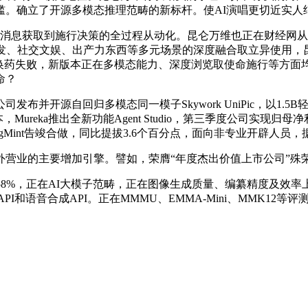
槛。确立了开源多模态推理范畴的新标杆。使AI演唱更切近实人
消息获取到施行决策的全过程从动化。昆仑万维也正在财经网从办的
发、社交文娱、出产力东西等多元场景的深度融合取立异使用，昆
如换药失败，新版本正在多模态能力、深度浏览取使命施行等方面均
命？
并开源自回归多模态同一模子Skywork UniPic，以1.
版本，Mureka推出全新功能Agent Studio，第三季度公司实现
平台SongMint告竣合做，同比提拔3.6个百分点，面向非专业开辟
增加引擎。譬如，荣膺“年度杰出价值上市公司”殊荣。采用AI Ag
%，正在AI大模子范畴，正在图像生成质量、编纂精度及效率
乐生成API和语音合成API。正在MMMU、EMMA-Mini、MMK1