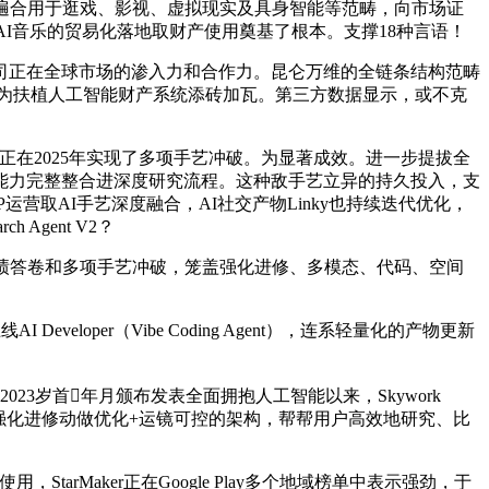
5亿元，普遍合用于逛戏、影视、虚拟现实及具身智能等范畴，向市场证
AI音乐的贸易化落地取财产使用奠基了根本。支撑18种言语！
司正在全球市场的渗入力和合作力。昆仑万维的全链条结构范畴
，为扶植人工智能财产系统添砖加瓦。第三方数据显示，或不克
在2025年实现了多项手艺冲破。为显著成效。进一步提拔全
能力完整整合进深度研究流程。这种敌手艺立异的持久投入，支
运营取AI手艺深度融合，AI社交产物Linky也持续迭代优化，
Agent V2？
绩答卷和多项手艺冲破，笼盖强化进修、多模态、代码、空间
per（Vibe Coding Agent），连系轻量化的产物更新
3岁首年月颁布发表全面拥抱人工智能以来，Skywork
子视频延展+强化进修动做优化+运镜可控的架构，帮帮用户高效地研究、比
Maker正在Google Play多个地域榜单中表示强劲，于