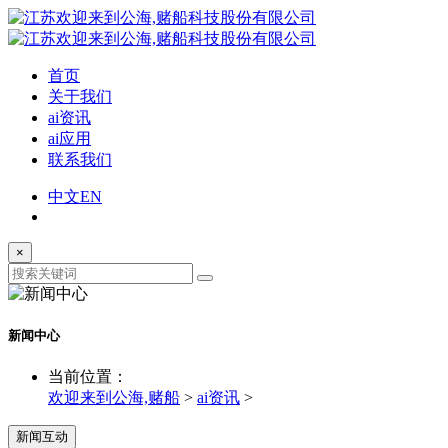
首页
关于我们
ai资讯
ai应用
联系我们
中文
EN
×
新闻中心
当前位置：
欢迎来到公海,赌船
>
ai资讯
>
新闻互动