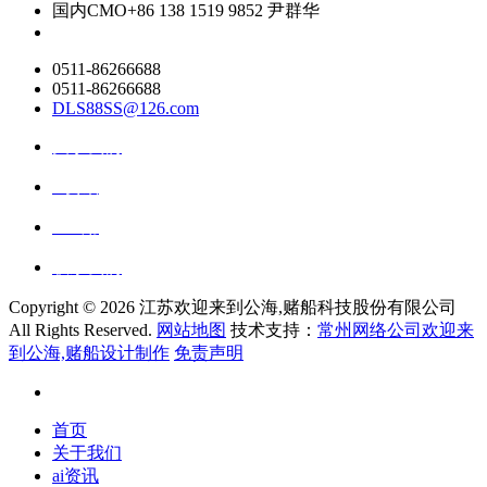
国内CMO
+86 138 1519 9852 尹群华
0511-86266688
0511-86266688
DLS88SS@126.com
关于我们
ai资讯
ai应用
联系我们
Copyright ©
2026 江苏欢迎来到公海,赌船科技股份有限公司
All Rights Reserved.
网站地图
技术支持：
常州网络公司欢迎来
到公海,赌船设计制作
免责声明
首页
关于我们
ai资讯