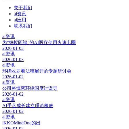
关于我们
ai资讯
ai应用
联系我们
ai资讯
为“蚂蚁阿福”的AI医疗使用火速出圈
2026-01-03
ai资讯
2026-01-03
ai资讯
环绕收罗看法稿展开的专题研讨会
2026-01-02
ai资讯
公司将慎密环绕国度计谋导
2026-01-02
ai资讯
AI手艺成长建立理论根底
2026-01-02
ai资讯
iKKOMindOne的出
2026-01-02